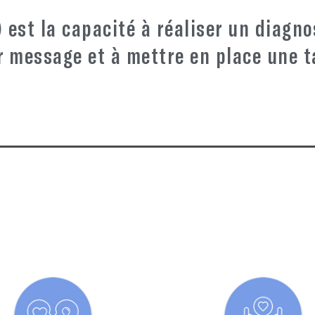
) est la capacité à réaliser un diagn
 message et à mettre en place une t
t.e de vous-même afin que vous puissiez identifier les
 aligner vos intentions et votre impact afin d’établir