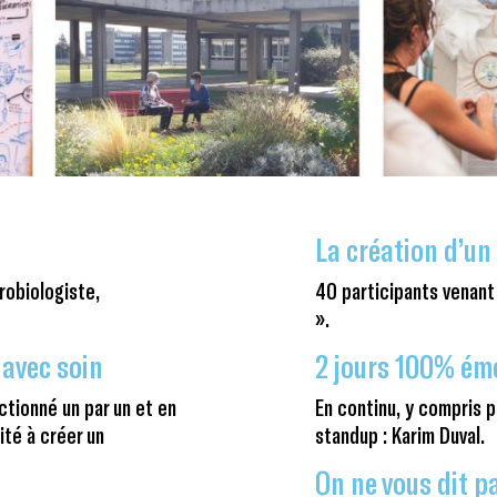
La création d’un 
robiologiste,
40 participants venant
».
avec soin
2 jours 100% ém
ctionné un par un et en
En continu, y compris 
ité à créer un
standup : Karim Duval.
On ne vous dit pa