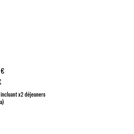
 €
€
 incluant x2 déjeuners
a)
MENTS